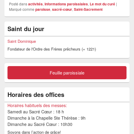
Posté dans
activités
,
Informations paroissiales
,
Le mot du curé
|
Marqué comme
paroisse
,
sacré-cœur
,
Saint-Sacrement
Zone
Saint du jour
principale
de
widget
Saint Dominique
pour
Fondateur de l'Ordre des Frères prêcheurs (+ 1221)
la
barre
latérale
Feuille paroissiale
Horaires des offices
Horaires habituels des messes:
Samedi au Sacré Cœur : 18 h
Dimanche à la Chapelle Ste Thérèse : 9h
Dimanche au Sacré Cœur : 10h30
Soyons dans l’action de grâce!