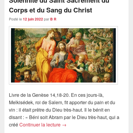
Corps et du Sang du Christ
Posté le
12 juin 2022
par
B R
Livre de la Genèse 14,18-20. En ces jours-là,
Melkisédek, roi de Salem, fit apporter du pain et du
vin : il était prêtre du Dieu très-haut. Il le bénit en
disant : « Béni soit Abram par le Dieu très-haut, qui a
Solennité du Saint Sacrement du 
créé
Continuer la lecture
→