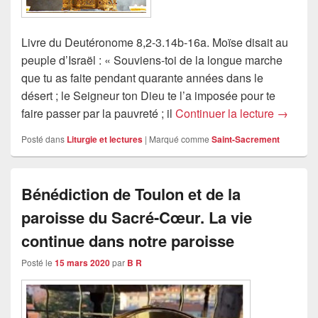
Livre du Deutéronome 8,2-3.14b-16a. Moïse disait au
peuple d’Israël : « Souviens-toi de la longue marche
que tu as faite pendant quarante années dans le
désert ; le Seigneur ton Dieu te l’a imposée pour te
Solenni
faire passer par la pauvreté ; il
Continuer la lecture
→
Posté dans
Liturgie et lectures
|
Marqué comme
Saint-Sacrement
Bénédiction de Toulon et de la
paroisse du Sacré-Cœur. La vie
continue dans notre paroisse
Posté le
15 mars 2020
par
B R