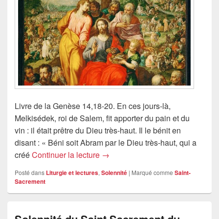
Livre de la Genèse 14,18-20. En ces jours-là,
Melkisédek, roi de Salem, fit apporter du pain et du
vin : il était prêtre du Dieu très-haut. Il le bénit en
disant : « Béni soit Abram par le Dieu très-haut, qui a
Solennité du Saint Sacrement du 
créé
Continuer la lecture
→
Posté dans
Liturgie et lectures
,
Solennité
|
Marqué comme
Saint-
Sacrement
Solennité du Saint Sacrement du