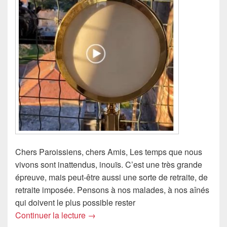
Chers Paroissiens, chers Amis, Les temps que nous
vivons sont inattendus, inouïs. C’est une très grande
épreuve, mais peut-être aussi une sorte de retraite, de
retraite imposée. Pensons à nos malades, à nos aînés
qui doivent le plus possible rester
Bénédiction de Toulon et de la parois
Continuer la lecture
→