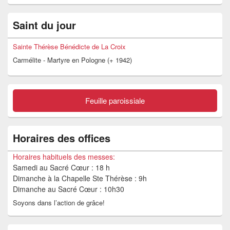
Zone
Saint du jour
principale
de
widget
Sainte Thérèse Bénédicte de La Croix
pour
Carmélite - Martyre en Pologne (+ 1942)
la
barre
latérale
Feuille paroissiale
Horaires des offices
Horaires habituels des messes:
Samedi au Sacré Cœur : 18 h
Dimanche à la Chapelle Ste Thérèse : 9h
Dimanche au Sacré Cœur : 10h30
Soyons dans l’action de grâce!