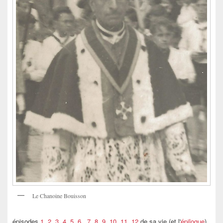
Le Chanoine Bouisson
épisodes
1, 2
,
3, 4
,
5, 6
,
7, 8, 9
,
10, 11, 12
de sa vie (et l'
épilogue
)