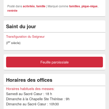
Posté dans
activités
,
famille
|
Marqué comme
familles
,
pique-nique
,
rentrée
Zone
Saint du jour
principale
de
widget
Transfiguration du Seigneur
pour
er
(I
siècle)
la
barre
latérale
Feuille paroissiale
Horaires des offices
Horaires habituels des messes:
Samedi au Sacré Cœur : 18 h
Dimanche à la Chapelle Ste Thérèse : 9h
Dimanche au Sacré Cœur : 10h30