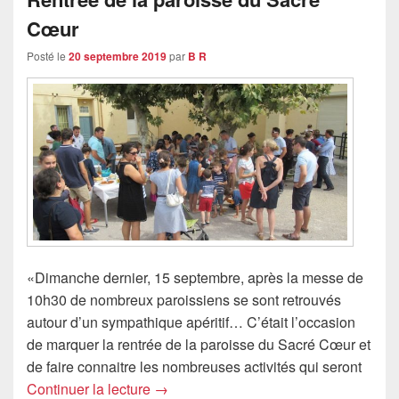
Cœur
Posté le
20 septembre 2019
par
B R
«Dimanche dernier, 15 septembre, après la messe de
10h30 de nombreux paroissiens se sont retrouvés
autour d’un sympathique apéritif… C’était l’occasion
de marquer la rentrée de la paroisse du Sacré Cœur et
de faire connaitre les nombreuses activités qui seront
Rentrée de la paroisse du Sacré Cœur
Continuer la lecture
→