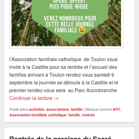
l’Association familiale catholique de Toulon vous
invite à la Castille pour sa rentrée et l’accueil des
familles arrivant à Toulon rendez vous samedi 9
septembre la journée se déroule à la Castille et le
premier rendez-vous sera au Parc Accrobranche
rentrée AFC Toulon accueil des nouvelle
Continuer la lecture
→
Posté dans
activités
,
associations
,
famille
|
Marqué comme
AFC
,
Association familliale catholique
,
famille
,
rentrée
Rentrée de la paroisse du Sacré