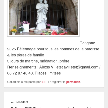
Cotignac
2025 Pèlerinage pour tous les hommes de la paroisse
& les pères de famille
3 jours de marche, méditation, prière
Renseignements : Alexis Villetet avilletet@gmail.com /
06 72 87 40 40. Places limitées
Cet article a été posté par
B R
. Enregistrer le
permalien
.
Navigation
de
Article
←
Précédent
l’article
précédent :