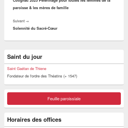
Cotignac 2025 Pèlerinage pour toutes les femmes de la
paroisse & les mères de famille
Article
Suivant
→
Solennité du Sacré-Cœur
suivant :
Zone
Saint du jour
principale
de
widget
Saint Gaétan de Thiene
pour
Fondateur de l'ordre des Théatins (+ 1547)
la
barre
latérale
Feuille paroissiale
Horaires des offices