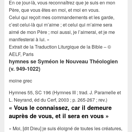
En ce jour-là, vous reconnaîtrez que je suis en mon
Père, que vous êtes en moi, et moi en vous.
Celui qui reçoit mes commandements et les garde,
c’est celui-là qui m’aime ; et celui qui m’aime sera
aimé de mon Père ; moi aussi, je l’aimerai, et je me
manifesterai à lui. »
Extrait de la Traduction Liturgique de la Bible – ©
AELF, Paris
hymnes se Syméon le Nouveau Théologien
(v. 949-1022)
moine grec
Hymnes 55, SC 196 (Hymnes III ; trad. J. Paramelle et
L. Neyrand, éd du Cerf, 2003 ; p. 265-267 ; rev.)
« Vous le connaissez, car il demeure
auprès de vous, et il sera en vous »
« Moi, [dit Dieu] je suis éloigné de toutes les créatures,