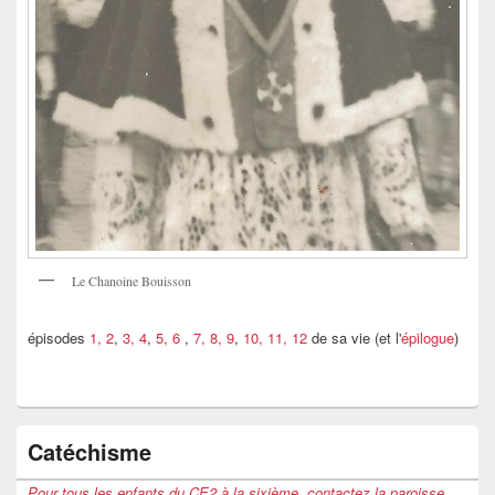
Le Chanoine Bouisson
épisodes
1, 2
,
3, 4
,
5, 6
,
7, 8, 9
,
10, 11, 12
de sa vie (et l'
épilogue
)
Catéchisme
Pour tous les enfants du CE2 à la sixième, contactez la paroisse.