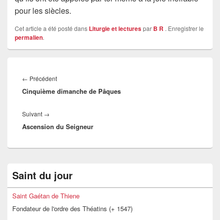
pour les siècles.
Cet article a été posté dans
Liturgie et lectures
par
B R
. Enregistrer le
permalien
.
Navigation
de
Article
←
Précédent
l’article
Cinquième dimanche de Pâques
précédent :
Article
Suivant
→
Ascension du Seigneur
suivant :
Zone
Saint du jour
principale
de
widget
Saint Gaétan de Thiene
pour
Fondateur de l'ordre des Théatins (+ 1547)
la