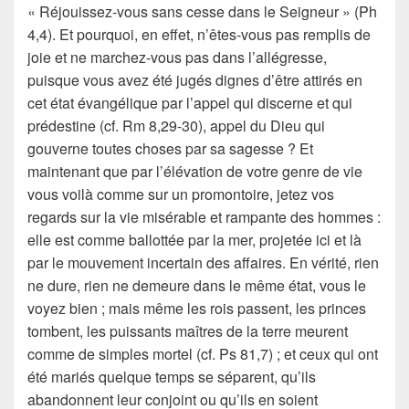
« Réjouissez-vous sans cesse dans le Seigneur » (Ph
4,4). Et pourquoi, en effet, n’êtes-vous pas remplis de
joie et ne marchez-vous pas dans l’allégresse,
puisque vous avez été jugés dignes d’être attirés en
cet état évangélique par l’appel qui discerne et qui
prédestine (cf. Rm 8,29-30), appel du Dieu qui
gouverne toutes choses par sa sagesse ? Et
maintenant que par l’élévation de votre genre de vie
vous voilà comme sur un promontoire, jetez vos
regards sur la vie misérable et rampante des hommes :
elle est comme ballottée par la mer, projetée ici et là
par le mouvement incertain des affaires. En vérité, rien
ne dure, rien ne demeure dans le même état, vous le
voyez bien ; mais même les rois passent, les princes
tombent, les puissants maîtres de la terre meurent
comme de simples mortel (cf. Ps 81,7) ; et ceux qui ont
été mariés quelque temps se séparent, qu’ils
abandonnent leur conjoint ou qu’ils en soient