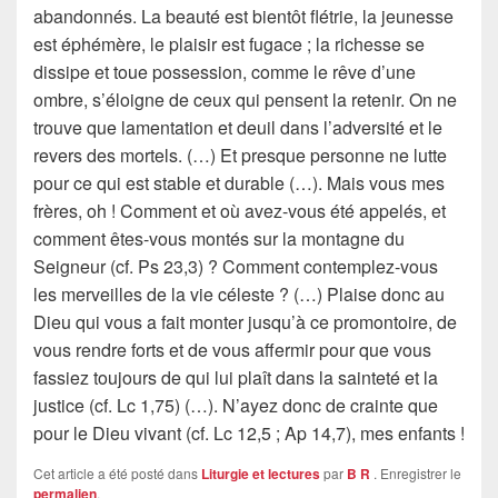
abandonnés. La beauté est bientôt flétrie, la jeunesse
est éphémère, le plaisir est fugace ; la richesse se
dissipe et toue possession, comme le rêve d’une
ombre, s’éloigne de ceux qui pensent la retenir. On ne
trouve que lamentation et deuil dans l’adversité et le
revers des mortels. (…) Et presque personne ne lutte
pour ce qui est stable et durable (…). Mais vous mes
frères, oh ! Comment et où avez-vous été appelés, et
comment êtes-vous montés sur la montagne du
Seigneur (cf. Ps 23,3) ? Comment contemplez-vous
les merveilles de la vie céleste ? (…) Plaise donc au
Dieu qui vous a fait monter jusqu’à ce promontoire, de
vous rendre forts et de vous affermir pour que vous
fassiez toujours de qui lui plaît dans la sainteté et la
justice (cf. Lc 1,75) (…). N’ayez donc de crainte que
pour le Dieu vivant (cf. Lc 12,5 ; Ap 14,7), mes enfants !
Cet article a été posté dans
Liturgie et lectures
par
B R
. Enregistrer le
permalien
.