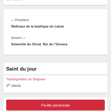
Navigation
de
Article
←
Précédent
l’article
Dédicace de la basilique du Latran
précédent :
Article
Suivant
→
Solennité du Christ, Roi de l’Univers
suivant :
Zone
Saint du jour
principale
de
widget
Transfiguration du Seigneur
pour
er
(I
siècle)
la
barre
latérale
Feuille paroissiale