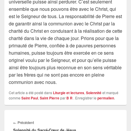
universelle puisse ainsi perdurer. C’est seulement
ensemble que nous pouvons être avec le Christ, qui
est le Seigneur de tous. La responsabilité de Pierre est
de garantir ainsi la communion avec le Christ par la
charité du Christ en conduisant à la réalisation de cette
charité dans la vie de chaque jour. Prions pour que la
primauté de Pierre, confiée à de pauvres personnes
humaines, puisse toujours être exercée en ce sens
originel voulu par le Seigneur, et pour qu’elle puisse
ainsi être toujours plus reconnue en son sens véritable
par les frères qui ne sont pas encore en pleine
communion avec nous.
Cet article a été posté dans
Liturgie et lectures
,
Solennité
et marqué
comme
Saint Paul
,
Saint Pierre
par
B R
. Enregistrer le
permalien
.
Navigation
de
Article
←
Précédent
l’article
Solennité du Sacré-Cœur de Jésus
précédent :