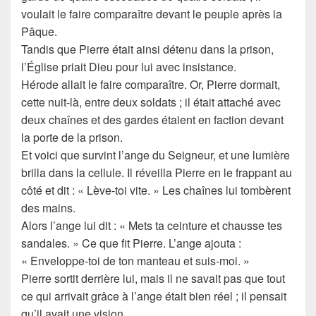
voulait le faire comparaître devant le peuple après la
Pâque.
Tandis que Pierre était ainsi détenu dans la prison,
l’Église priait Dieu pour lui avec insistance.
Hérode allait le faire comparaître. Or, Pierre dormait,
cette nuit-là, entre deux soldats ; il était attaché avec
deux chaînes et des gardes étaient en faction devant
la porte de la prison.
Et voici que survint l’ange du Seigneur, et une lumière
brilla dans la cellule. Il réveilla Pierre en le frappant au
côté et dit : « Lève-toi vite. » Les chaînes lui tombèrent
des mains.
Alors l’ange lui dit : « Mets ta ceinture et chausse tes
sandales. » Ce que fit Pierre. L’ange ajouta :
« Enveloppe-toi de ton manteau et suis-moi. »
Pierre sortit derrière lui, mais il ne savait pas que tout
ce qui arrivait grâce à l’ange était bien réel ; il pensait
qu’il avait une vision.