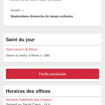
Article
Suivant
→
Quatorzième dimanche du temps ordinaire
suivant :
Zone
Saint du jour
principale
de
widget
Saint Laurent de Rome
pour
Diacre et martyr à Rome (+ 258)
la
barre
latérale
Feuille paroissiale
Horaires des offices
Horaires habituels des messes:
Samedi au Sacré Cœur : 18 h