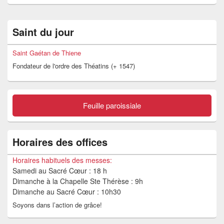
Zone
Saint du jour
principale
de
widget
Saint Gaétan de Thiene
pour
Fondateur de l'ordre des Théatins (+ 1547)
la
barre
latérale
Feuille paroissiale
Horaires des offices
Horaires habituels des messes:
Samedi au Sacré Cœur : 18 h
Dimanche à la Chapelle Ste Thérèse : 9h
Dimanche au Sacré Cœur : 10h30
Soyons dans l’action de grâce!