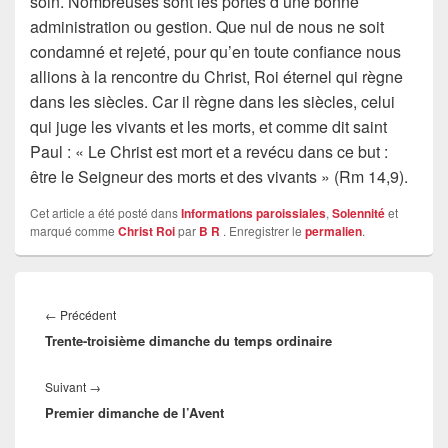
soin. Nombreuses sont les portes d’une bonne
administration ou gestion. Que nul de nous ne soit
condamné et rejeté, pour qu’en toute confiance nous
allions à la rencontre du Christ, Roi éternel qui règne
dans les siècles. Car il règne dans les siècles, celui
qui juge les vivants et les morts, et comme dit saint
Paul : « Le Christ est mort et a revécu dans ce but :
être le Seigneur des morts et des vivants » (Rm 14,9).
Cet article a été posté dans
Informations paroissiales
,
Solennité
et
marqué comme
Christ Roi
par
B R
. Enregistrer le
permalien
.
Navigation
de
Article
←
Précédent
l’article
Trente-troisième dimanche du temps ordinaire
précédent :
Article
Suivant
→
Premier dimanche de l’Avent
suivant :