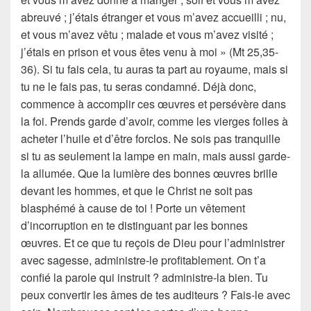
abreuvé ; j’étais étranger et vous m’avez accueilli ; nu,
et vous m’avez vêtu ; malade et vous m’avez visité ;
j’étais en prison et vous êtes venu à moi » (Mt 25,35-
36). Si tu fais cela, tu auras ta part au royaume, mais si
tu ne le fais pas, tu seras condamné. Déjà donc,
commence à accomplir ces œuvres et persévère dans
la foi. Prends garde d’avoir, comme les vierges folles à
acheter l’huile et d’être forclos. Ne sois pas tranquille
si tu as seulement la lampe en main, mais aussi garde-
la allumée. Que la lumière des bonnes œuvres brille
devant les hommes, et que le Christ ne soit pas
blasphémé à cause de toi ! Porte un vêtement
d’incorruption en te distinguant par les bonnes
œuvres. Et ce que tu reçois de Dieu pour l’administrer
avec sagesse, administre-le profitablement. On t’a
confié la parole qui instruit ? administre-la bien. Tu
peux convertir les âmes de tes auditeurs ? Fais-le avec