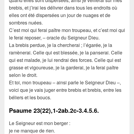
quand elles sont dispersées, ainsi je veillerai sur mes
brebis, et j’irai les délivrer dans tous les endroits où
elles ont été dispersées un jour de nuages et de
sombres nuées.
C’est moi qui ferai paître mon troupeau, et c’est moi qui
le ferai reposer, – oracle du Seigneur Dieu.
La brebis perdue, je la chercherai ; l’égarée, je la
ramènerai. Celle qui est blessée, je la panserai. Celle
qui est malade, je lui rendrai des forces. Celle qui est
grasse et vigoureuse, je la garderai, je la ferai paître
selon le droit.
Et toi, mon troupeau – ainsi parle le Seigneur Dieu –,
voici que je vais juger entre brebis et brebis, entre les
béliers et les boucs.
Psaume
23(22),1-2ab.2c-3.4.5.6.
Le Seigneur est mon berger :
je ne manque de rien.