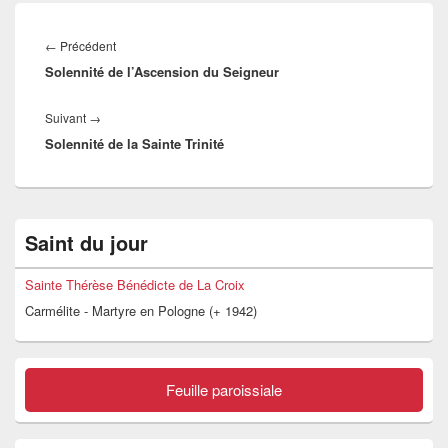
Navigation
de
Article
←
Précédent
l’article
Solennité de l’Ascension du Seigneur
précédent :
Article
Suivant
→
Solennité de la Sainte Trinité
suivant :
Zone
Saint du jour
principale
de
widget
Sainte Thérèse Bénédicte de La Croix
pour
Carmélite - Martyre en Pologne (+ 1942)
la
barre
latérale
Feuille paroissiale