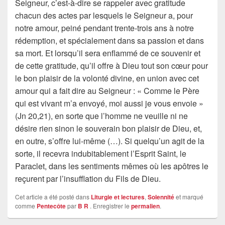
Seigneur, c’est-à-dire se rappeler avec gratitude
chacun des actes par lesquels le Seigneur a, pour
notre amour, peiné pendant trente-trois ans à notre
rédemption, et spécialement dans sa passion et dans
sa mort. Et lorsqu’il sera enflammé de ce souvenir et
de cette gratitude, qu’il offre à Dieu tout son cœur pour
le bon plaisir de la volonté divine, en union avec cet
amour qui a fait dire au Seigneur : « Comme le Père
qui est vivant m’a envoyé, moi aussi je vous envoie »
(Jn 20,21), en sorte que l’homme ne veuille ni ne
désire rien sinon le souverain bon plaisir de Dieu, et,
en outre, s’offre lui-même (…). Si quelqu’un agit de la
sorte, il recevra indubitablement l’Esprit Saint, le
Paraclet, dans les sentiments mêmes où les apôtres le
reçurent par l’insufflation du Fils de Dieu.
Cet article a été posté dans
Liturgie et lectures
,
Solennité
et marqué
comme
Pentecôte
par
B R
. Enregistrer le
permalien
.