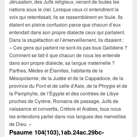
Jérusalem, des Juifs religieux, venant de toutes les
nations sous le ciel.
Lorsque ceux-ci entendirent la
voix qui retentissait, ils se rassemblèrent en foule. Ils
étaient en pleine confusion parce que chacun d’eux
entendait dans son propre dialecte ceux qui parlaient.
Dans la stupéfaction et l’émerveillement, ils disaient :
« Ces gens qui parlent ne sont-ils pas tous Galiléens ?
Comment se fait-il que chacun de nous les entende
dans son propre dialecte, sa langue maternelle ?
Parthes, Mèdes et Élamites, habitants de la
Mésopotamie, de la Judée et de la Cappadoce, de la
province du Pont et de celle d’Asie,
de la Phrygie et de
la Pamphylie, de l’Égypte et des contrées de Libye
proches de Cyrène, Romains de passage,
Juifs de
naissance et convertis, Crétois et Arabes, tous nous
les entendons parler dans nos langues des merveilles
de Dieu. »
Psaume
104(103),1ab.24ac.29bc-