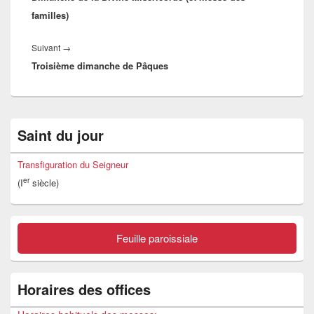
familles)
Article
Suivant
→
Troisième dimanche de Pâques
suivant :
Zone
Saint du jour
principale
de
widget
Transfiguration du Seigneur
pour
er
(I
siècle)
la
barre
latérale
Feuille paroissiale
Horaires des offices