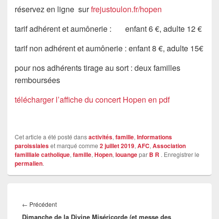
réservez en ligne sur
frejustoulon.fr/hopen
tarif adhérent et aumônerie : enfant 6 €, adulte 12 €
tarif non adhérent et aumônerie : enfant 8 €, adulte 15€
pour nos adhérents tirage au sort : deux familles
remboursées
télécharger l’affiche du concert Hopen en pdf
Cet article a été posté dans
activités
,
famille
,
Informations
paroissiales
et marqué comme
2 juillet 2019
,
AFC
,
Association
familliale catholique
,
famille
,
Hopen
,
louange
par
B R
. Enregistrer le
permalien
.
Navigation
de
Article
←
Précédent
l’article
Dimanche de la Divine Miséricorde (et messe des
précédent :